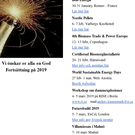
30-31 January, Rennes - France
Läs mer här
Nordic Pellets
6- 7 feb, Varbergs Kusthotell
Läs mer här
4th Biomass Trade & Power Europe
12- 13 febr, Copenhagen
Läs mer här
Certifierad Bioenergiinstallatör
20- 21 febr, Härnösand
Vi önskar er alla en God
Mer info och anmälan här
Fortsättning på 2019
World Sustainable Energy Days
27 feb- 1 mar, Wels Austria
Besök websidan
Workshop om dammexplosioner
4- 5 mars 2019 på RISE i Borås
www.ri.se
mail:
anders.lonnermark@ri.se
Futurebuild 2019
5- 7 mars, ExCel, London
Mer info ang Svensk monter
Villamässan i Malmö
7- 10 mars Malmö