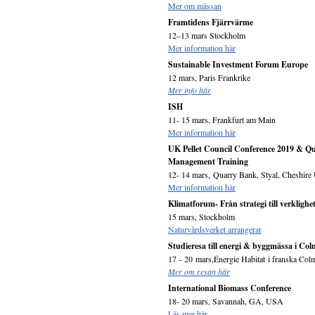
Mer om mässan
Framtidens Fjärrvärme
12–13 mars Stockholm
Mer information här
Sustainable Investment Forum Europe
12 mars, Paris Frankrike
Mer info här
ISH
11- 15 mars, Frankfurt am Main
Mer information här
UK Pellet Council Conference 2019 & Qu
Management Training
12- 14 mars, Quarry Bank, Styal, Cheshir
Mer information här
Klimatforum- Från strategi till verklighe
15 mars, Stockholm
Naturvårdsverket arrangerar
Studieresa till energi & byggmässa i Co
17 - 20 mars,Énergie Habitat i franska Colm
Mer om resan här
International Biomass Conference
18- 20 mars, Savannah, GA, USA
Läs mer här