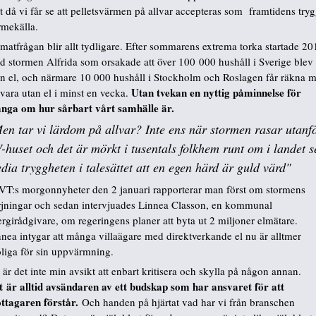
t då vi får se att pelletsvärmen på allvar accepteras som framtidens try
rmekälla.
matfrågan blir allt tydligare. Efter sommarens extrema torka startade 20
d stormen Alfrida som orsakade att över 100 000 hushåll i Sverige blev
an el, och närmare 10 000 hushåll i Stockholm och Roslagen får räkna 
Utan tvekan en nyttig påminnelse för
 vara utan el i minst en vecka.
nga om hur sårbart vårt samhälle är.
en tar vi lärdom på allvar? Inte ens när stormen rasar utanf
-huset och det är mörkt i tusentals folkhem runt om i landet s
dia tryggheten i talesättet att en egen härd är guld värd"
SVT:s morgonnyheter den 2 januari rapporterar man först om stormens
rjningar och sedan intervjuades Linnea Classon, en kommunal
rgirådgivare, om regeringens planer att byta ut 2 miljoner elmätare.
nea intygar att många villaägare med direktverkande el nu är alltmer
oliga för sin uppvärmning.
är det inte min avsikt att enbart kritisera och skylla på någon annan.
t är alltid avsändaren av ett budskap som har ansvaret för att
ttagaren förstår.
Och handen på hjärtat vad har vi från branschen