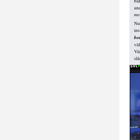
bid
an
me
Nu 
ins
bo
väl
Vä
slår