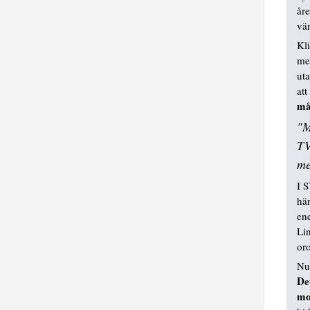
åre
vä
Kli
me
ut
att
må
"M
TV
me
I 
hä
ene
Lin
or
Nu 
De
mo