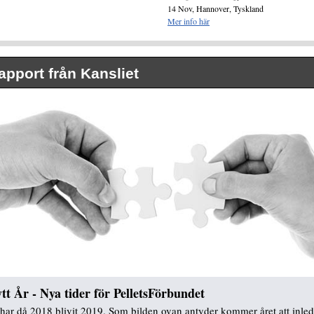
14 Nov, Hannover, Tyskland
Mer info här
apport från Kansliet
tt År - Nya tider för PelletsFörbundet
 har då 2018 blivit 2019. Som bilden ovan antyder kommer året att inle