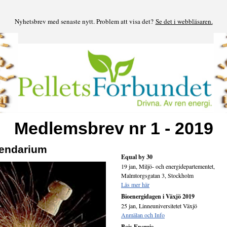
Nyhetsbrev med senaste nytt. Problem att visa det?
Se det i webbläsaren.
Medlemsbrev nr 1 - 2019
endarium
Equal by 30
19 jan, Miljö- och energidepartementet,
Malmtorgsgatan 3, Stockholm
Läs mer här
Bioenergidagen i Växjö 2019
25 jan, Linneuniversitetet Växjö
Anmälan och Info
Bois Energie