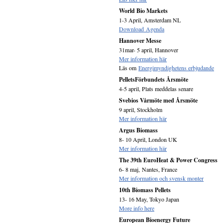
World Bio Markets
1-3 April, Amsterdam NL
Download Agenda
Hannover Messe
31mar- 5 april, Hannover
Mer information här
Läs om
Energimyndighetens erbjudande
PelletsFörbundets Årsmöte
4-5 april, Plats meddelas senare
Svebios Vårmöte med Årsmöte
9 april, Stockholm
Mer information här
Argus Biomass
8- 10 April, London UK
Mer information här
The 39th EuroHeat & Power Congress
6- 8 maj, Nantes, France
Mer information och svensk monter
10th Biomass Pellets
13- 16 May, Tokyo Japan
More info here
European Bioenergy Future