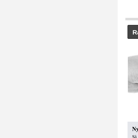
R
Ny
Så