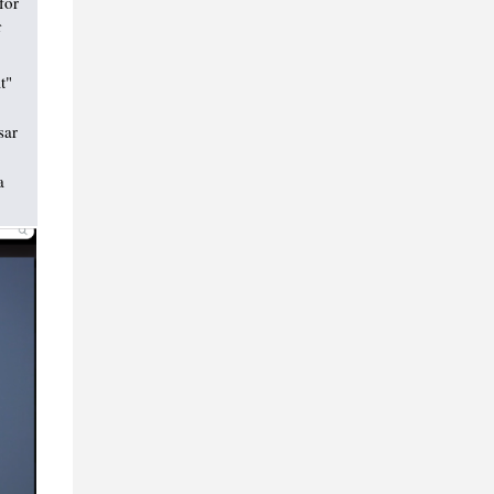
för
t
t"
sar
a