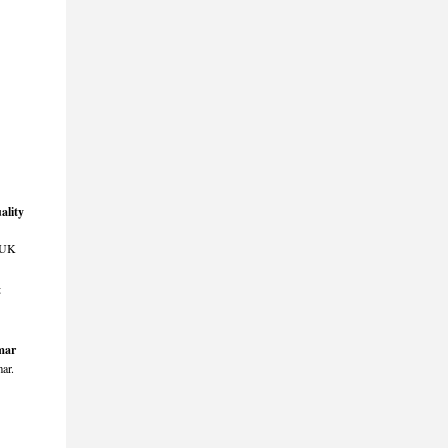
ality
e UK
t
lmar
ar.