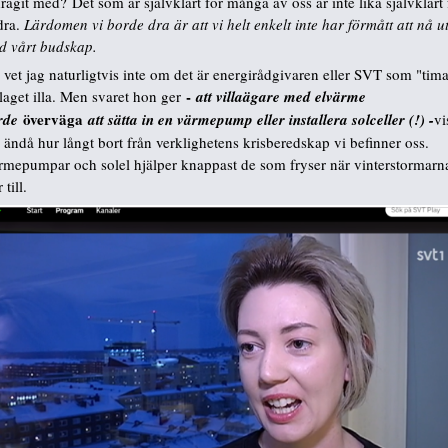
ragit med? Det som är självklart för många av oss är inte lika självklart 
dra.
Lärdomen vi borde dra är att vi helt enkelt inte har förmått att nå u
d vårt budskap.
vet jag naturligtvis inte om det är energirådgivaren eller SVT som "tima
-
laget illa. Men svaret hon ger
att villaägare med elvärme
överväga
rde
att sätta in en värmepump eller installera solceller (!) -
vi
 ändå hur långt bort från verklighetens krisberedskap vi befinner oss.
rmepumpar och solel hjälper knappast de som fryser när vinterstormarn
 till.