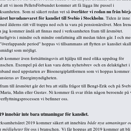
 att vi inom PelletsFörbundet kommer att få lägga lite pussel i
överlåter vi redan nu från börj
rksamheten. Som ni säkert redan vet så
 året huvudansvaret för kansliet till Svebio i Stockholm
. Tiden är inne
med ålderns rätt vill trappa ned och ta vara på pensionärslivet. Men Iren
h jag kommer ändå att finnas med i verksamheten fram till årsmötet.
urligtvis i mindre och mindre omfattning allt medan tiden går. I och m
"överlappande period" hoppas vi tillsammans att flytten av kansliet skal
smidigt som möjligt.
b kommer även fortsättningsvis att hjälpa till med olika uppdrag för
anschen. Exempel på det kan vara detta nyhetsbrev och en delaktighet i
mband med uppstarten av Bioenergiplattformen som vi hoppas kommer 
nansieras av Energimyndigheten.
fram till årsmötet går det bra att ställa frågor till Bengt-Erik och på Sveb
l Maria, Malin eller Gustav. Ni kommer få svar ifrån någon beroende på 
verflyttningsprocessen vi befinner oss.
19 innebär inte bara utmaningar för kansliet.
rksamhetsåret 2019 kommer säkert att innebära
både nya utmaningar o
a möjligheter
för oss i branschen. Vi får hoppas att 2019 kommer att bli