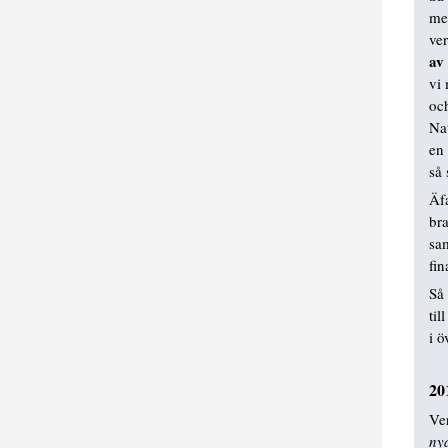
med
ve
av
vi 
oc
Nat
en 
så 
Äfa
br
sa
fi
Så 
til
i ö
20
Ve
ny