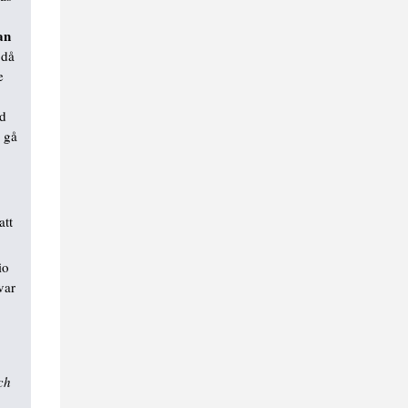
an
 då
e
ed
l gå
att
io
var
ch