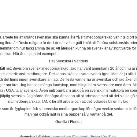
a arbete för att utlandssvenskar ska kunna återfå sitt medborgarskap var inte gjort 
tog flera år. Desto roligare är det i år när vi har gått i mål att få höra solskenshistorie
emmar om hur tacksamma de är. Att återigen kunna bli svensk är av stort värde fö
enskar. Här är ett positivt exempel:
Hej Svenskar i Världen!
 fått mitt Bevis om svenskt medborgarskap. Jag har varit amerikan i 20 år och nu är
och amerikansk medborgare. Det känns skönt att vara svensk igen. Man är ju alltid 
ch det finns ingen svenskare än jag. De flesta vännerna är svenskar och jag åker til
ger om året. Jag har sett många landskap, man blir ju bara svenskare med åren. Mi
a i USA, talar svenska. Även mitt barnbarn gick på en svensk internatskola en so
hjälplig svenska.
Jag hörde för några år sedan att ni arbetade med att det skulle gå a
sitt medborgarskap.
TACK för allt arbete och att det lyckades bli en ny lag.
 som är flygkapten fick sitt svenska medborgarskap för några veckor sedan, min fö
man har också lagt in sina papper så vi väntar på det.
Gunilla i Florida
Svenskar i Världen
|
www.sviv.se
|
Facebook
|
Twitter
|
YouTube