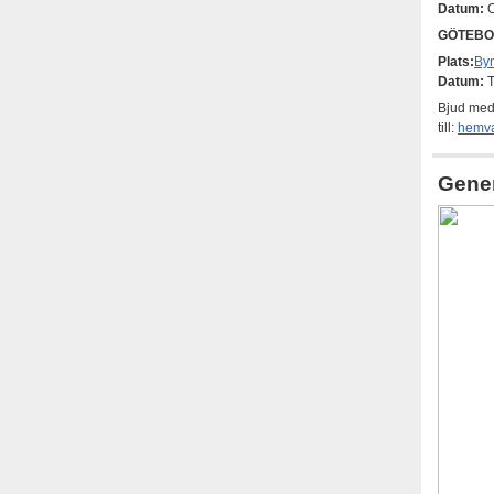
Datum:
O
GÖTEBO
Plats:
Byn
Datum:
T
Bjud med
till:
hemva
Gener