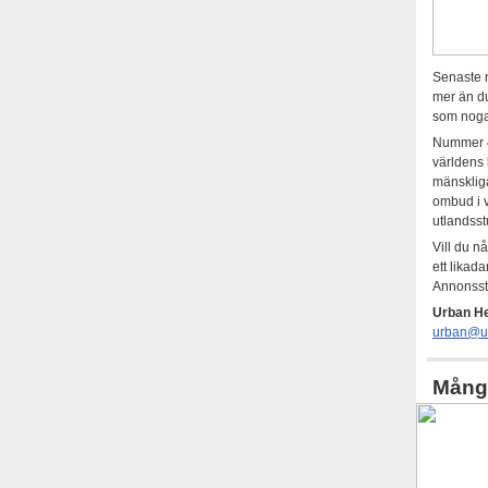
Senaste n
mer än du
som noga 
Nummer 4 
världens 
mänskliga
ombud i v
utlandsst
Vill du n
ett likad
Annonssto
Urban H
urban@u
Många