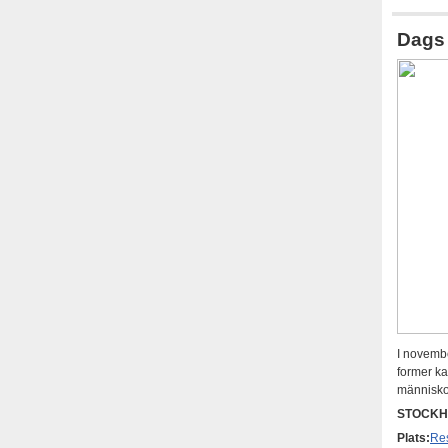
Dags
I novemb
former ka
människor
STOCKH
Plats:
Re