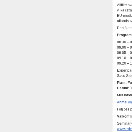
Alltfler 
vilka rätt
EU-medbo
utlandssv
Den 8 de
Program
08.30 – 0
09.00 – 
09.05 – 
09.10 – 0
09.20 – 1
Expertpan
Saco Stu
Plats:
Eur
Datum:
T
Mer infor
Anmäl di
Följ oss
Välkomm
Seminari
www.sviv