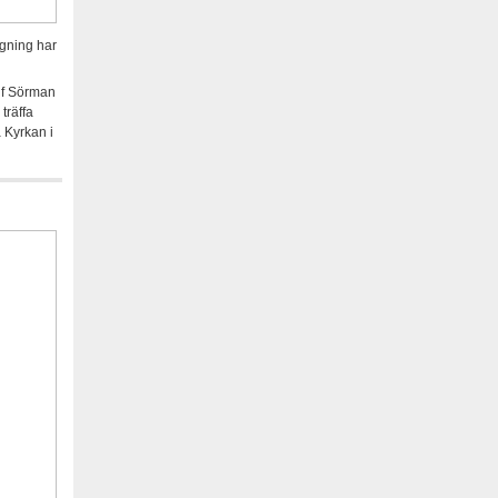
ggning har
lf Sörman
träffa
 Kyrkan i