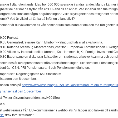
svenskar flyttar utomlands. Idag bor 660 000 svenskar i andra länder. Många känner int
igheter de har när de flyttar från ett EU-land till ett annat. Vad innebär den fria rörlig
rgare och finns det några begränsningar? Vilka skyldigheter och rättigheter har
ensk? Vad är viktigt att tänka på inför en utlandsflytt?
cember är du välkommen till vårt seminarium som handlar om den fria rörligheten
9.00 Frukost.
09.05 Generalsekreterare Karin Ehnbom-Palmquist hälsar alla välkomna.
09.10 Katarina Areskoug Mascarenhas, chef för Europeiska Kommissionen i Sverige
9.20 Vikten av Internationell erfarenhet, Kai Hammerich, Ka Foreign Investment Co
0.30 Expertpanelen diskuterar fallstudier om studenter, yrkesverksamma och pensi
elen består av representanter från Arbetsförmedlingen, Skatteverket, Försäkrings
dentråd, CSN, PRI Pensionsgaranti och Pensionsmyndigheten.
opahuset, Regeringsgatan 65 i Stockholm.
isdagen den 8 december.
mation finns på
http://www.sviv.se/blog/2015/11/frukostseminarium-om-fri-rorlighet-
g här senast den 1 december
 på Twitter @svenskarvarlden: #sviv2015eu
en!
et webstreamas från EU-kommissionens webbplats. Vi lägger upp länken till sänd
.se
strax före seminariet.