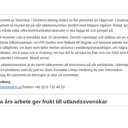
umret av Svenskar i Världens tidning lästes av fler personer än någonsin. Läsar
bbelt så mycket tid på vårt oktobernummer, jämfört med tidigare utgåvor. Roligt, tyc
måste välja vilka kommunikationskanaler vi ska lägga tid och pengar på.
kommer i din e-brevlåda den 10 december. Det blir reportage och artiklar om en 
bästa fotbollsspelare, om PR-chefen som flyttade till Bogota och började arbeta m
 rättigheter, om barn som faller mellan stolarna i medborgarskapsfrågor, om några
ärlden, om e-pass och e-röstning, om hur det är att vara Au Pair och om SISA som ti
udenters intressen. Bland annat.
å utlandssvenskar är du varmt välkommen att annonsera på vår webbplats, i tidninge
ant nyhetsbrev som du just nu läser. Kontakta Urban Hedborg för mer information.
pp för julnumret av tidningen är den 18 november.
edborg
hmarketing.se
Telefon +46 (0) 8 732 48 50
 års arbete ger frukt till utlandssvenskar