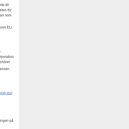
e till
heten för
 man som
 inom EU.
.
rporation.
onärer.
kassan,
inom-eu/
.
ningen på