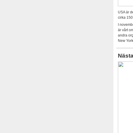
USA är de
cirka 150
I novemb
är vårt o
andra org
New York
Nästa