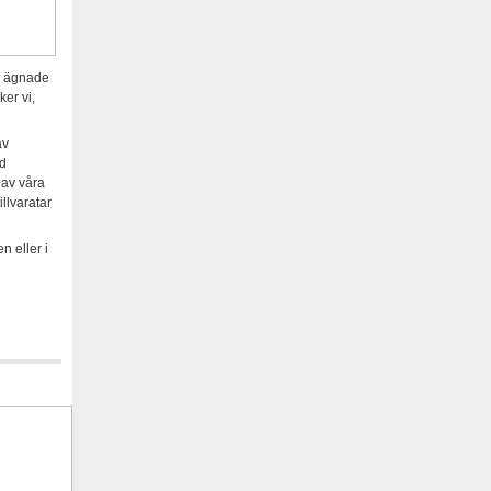
na ägnade
ker vi,
av
ed
 av våra
llvaratar
n eller i