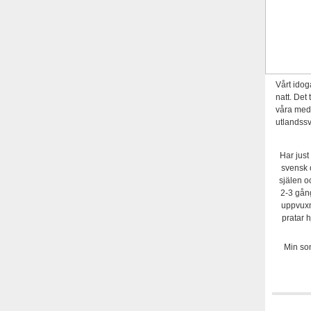
Vårt idog
natt. Det 
våra medl
utlandssv
Har just
svensk 
själen o
2-3 gån
uppvuxn
pratar 
Min son