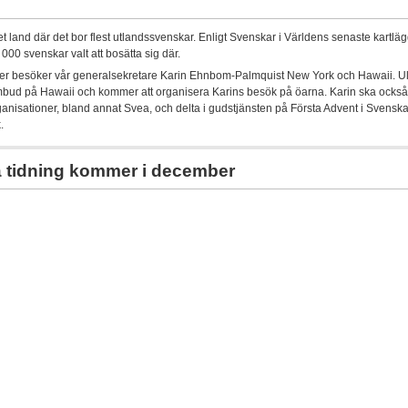
t land där det bor flest utlandssvenskar. Enligt Svenskar i Världens senaste kartlä
 000 svenskar valt att bosätta sig där.
er besöker vår generalsekretare Karin Ehnbom-Palmquist New York och Hawaii. U
mbud på Hawaii och kommer att organisera Karins besök på öarna. Karin ska också 
anisationer, bland annat Svea, och delta i gudstjänsten på Första Advent i Svenska
.
 tidning kommer i december