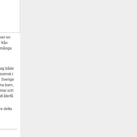
över en
r från
r många
 jag både
svensk i
l Sverige
na barn,
mmar och
tt återfå
re detta