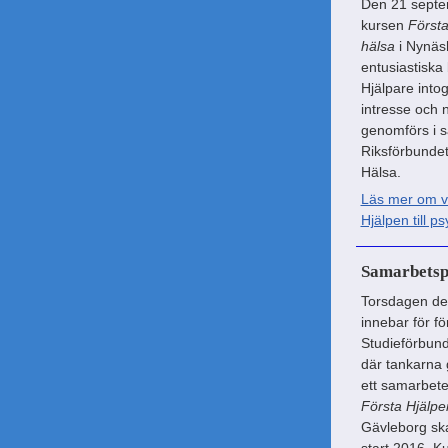
Den 21 septem
kursen
Första
hälsa
i Nynäs
entusiastiska
Hjälpare into
intresse och 
genomförs i
Riksförbundet
Hälsa.
Läs mer om vå
Hjälpen till ps
Samarbetsp
Torsdagen de
innebar för f
Studieförbund
där tankarna 
ett samarbete
Första Hjälpen
Gävleborg sk