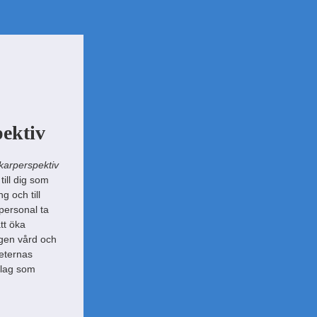
pektiv
ukarperspektiv
till dig som
g och till
personal ta
tt öka
egen vård och
eternas
 lag som