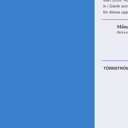
start 2016. Ku
in i Gävle so
för dessa upp
Måna
Klicka 
TÖRNSTRÖM Å