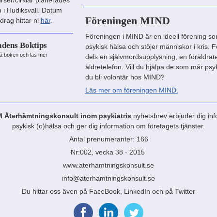
rser/cirklar planerades
m i Hudiksvall. Datum
Föreningen MIND
drag hittar ni
här
.
Föreningen i MIND är en ideell förening so
dens Boktips
psykisk hälsa och stöjer människor i kris. 
på boken och läs mer
dels en självmordsupplysning, en föräldrat
äldretelefon. Vill du hjälpa de som mår psyki
du bli volontär hos MIND?
Läs mer om föreningen MIND.
terhämtningskonsult inom psykiatris
nyhetsbrev erbjuder dig in
psykisk (o)hälsa och ger dig information om företagets tjänster.
Antal prenumeranter: 166
Nr:002, vecka 38 - 2015
www.aterhamtningskonsult.se
info@aterhamtningskonsult.se
Du hittar oss även på FaceBook, LinkedIn och på Twitter