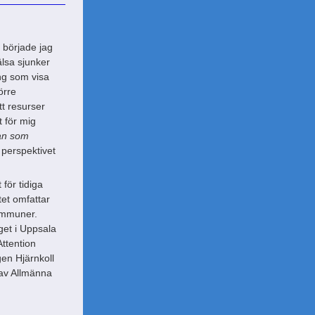
t började jag
älsa sjunker
ing som visa
örre
tt resurser
t för mig
an som
 perspektivet
för tidiga
tet omfattar
kommuner.
get i Uppsala
ttention
en Hjärnkoll
 av Allmänna