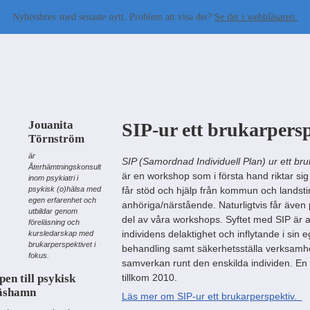
Nyhetsbrev med senaste nytt. Problem att visa det?
Se det i webbläsaren.
Jouanita
SIP-ur ett brukarpers
Törnström
är
SIP (Samordnad Individuell Plan) ur ett br
Återhämtningskonsult
är en workshop som i första hand riktar sig 
inom psykiatri i
psykisk (o)hälsa med
får stöd och hjälp från kommun och landstin
egen erfarenhet och
anhöriga/närstående. Naturligtvis får även 
utbildar genom
del av våra workshops. Syftet med SIP är a
föreläsning och
individens delaktighet och inflytande i sin 
kursledarskap med
brukarperspektivet i
behandling samt säkerhetsställa verksamh
fokus.
samverkan runt den enskilda individen. En
en till psykisk
tillkom 2010.
näshamn
Läs mer om SIP-ur ett brukarperspektiv.