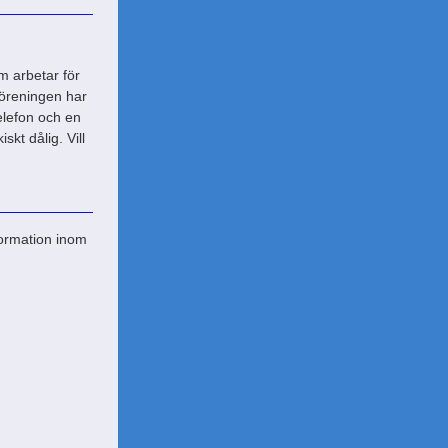
m arbetar för
Föreningen har
elefon och en
skt dålig. Vill
formation inom