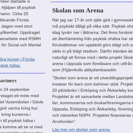
ber startade vi
 Hjälpen till psykisk
Skolan som Arena
hamn. Cirka 20
 blivande Första
När jag var 17-år och själv gick i gymnasie
g dagen med stort
må psykiskt dåligt på olika sätt. Psykisk oh
nyfikenhet. Uppdraget
idag tyvärr ner i åldrarna. Det finns forskn
 samarbete med RSMH
att återhämtning från psykisk ohälsa har st
 för Social och Mental
förutsättninar om upptäckt görs tidigt och a
sätts in på tidigt stadium. Därför kändes de
naturligt att finnas med i detta projekt
Skol
ra kurser i Första
arena
i Uppsala som föreläsare och utifrån
ykisk hälsa.
som (H)järnkolls attitydambassdör.
"Skolan som arena är ett utvecklingsprojekt 
artners
insatser för barn som behöver stöd. Projek
n 24 september
20 pilotskolor i Enköping och Älvkarleby 
öretaget ett möte med
Projektet är ett samarbete mellan Landstin
et Vuxenskolan i Gävle
län, kommunerna och brukarföreningarna A
gick varma kring hur
Uppsala, Enköping och Älvkarleby, förening
 kring kurserna i
och nätverket NSPH. Projektet finansieras
 till psykisk hälsa
i
Arvsfonden".
a komma att se ut med
Läs mer om skolan som arena.