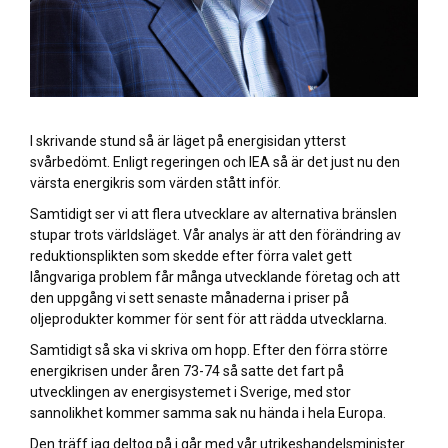
I skrivande stund så är läget på energisidan ytterst
svårbedömt. Enligt regeringen och IEA så är det just nu den
värsta energikris som värden stått inför.
Samtidigt ser vi att flera utvecklare av alternativa bränslen
stupar trots världsläget. Vår analys är att den förändring av
reduktionsplikten som skedde efter förra valet gett
långvariga problem får många utvecklande företag och att
den uppgång vi sett senaste månaderna i priser på
oljeprodukter kommer för sent för att rädda utvecklarna.
Samtidigt så ska vi skriva om hopp. Efter den förra större
energikrisen under åren 73-74 så satte det fart på
utvecklingen av energisystemet i Sverige, med stor
sannolikhet kommer samma sak nu hända i hela Europa.
Den träff jag deltog på i går med vår utrikeshandelsminister