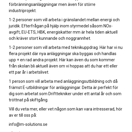
förbränningsanläggningar men även för större
industriprojekt.
1-2 personer som vill arbeta i gränslandet mellan energi och
juridik. Efterfrågan på hjälp inom styrmedel såsom NOx-
avgift, EU-ETS, HBK, energiskatter mm är hela tiden aktuell
och kräver stort kunnande och noggrannhet.
1-2 personer som vill arbeta med teknikuppdrag. Här har vi nu
flera projekt där nya anläggningar ska byggas och handlas
upp + en rad andra projekt. Här kan även du som kommer
från skolan bli aktuell även om vi hoppas att du har ett eller
ett par år i arbetslivet.
1 person som vill arbeta med anläggningsutbildning och då
främst E-utbildningar för anläggningar. Detta är perfekt för
dig som arbetat som Drifttekniker under ett antal år och som
tröttnat på skiftgång.
Vill du veta mer, eller vet någon som kan vara intresserad, hör
av er till oss på:
info@m-solutions.se