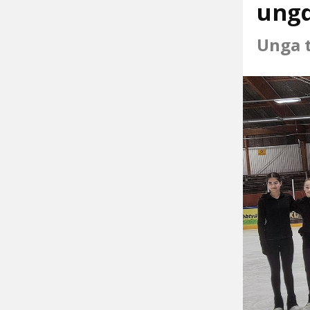
ung
Unga t