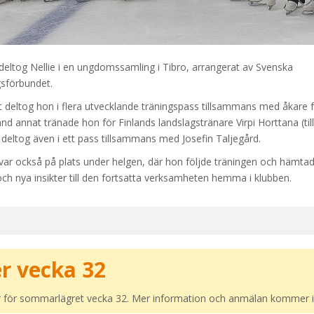
 deltog Nellie i en ungdomssamling i Tibro, arrangerat av Svenska
sförbundet.
t deltog hon i flera utvecklande träningspass tillsammans med åkare
d annat tränade hon för Finlands landslagstränare Virpi Horttana (till
 deltog även i ett pass tillsammans med Josefin Taljegård.
var också på plats under helgen, där hon följde träningen och hämta
och nya insikter till den fortsatta verksamheten hemma i klubben.
r vecka 32
ar för sommarlägret vecka 32. Mer information och anmälan kommer 