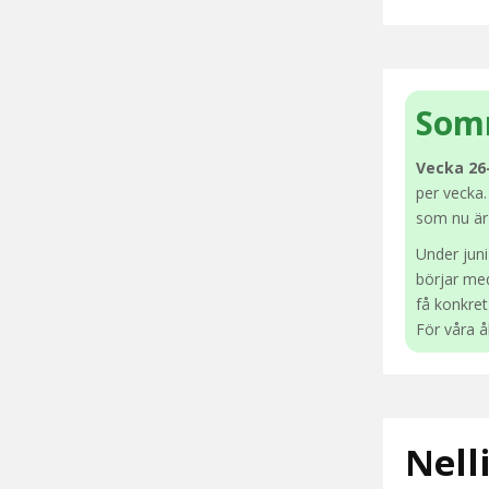
Somm
Vecka 26
per vecka.
som nu är
Under juni
börjar me
få konkre
För våra å
Nell