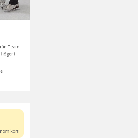
 från Team
 höger i
de
inom kort!