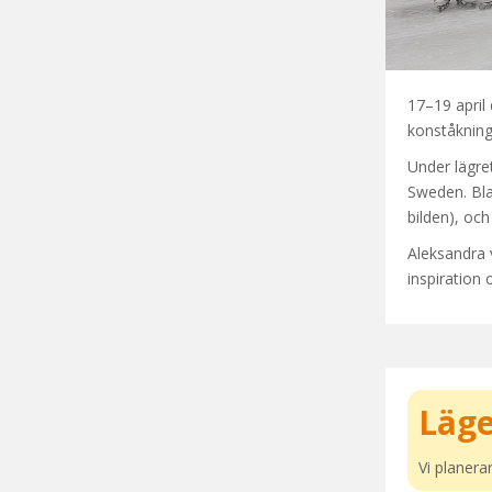
17–19 april
konståkning
Under lägre
Sweden. Blan
bilden), och
Aleksandra 
inspiration 
Läge
Vi planer