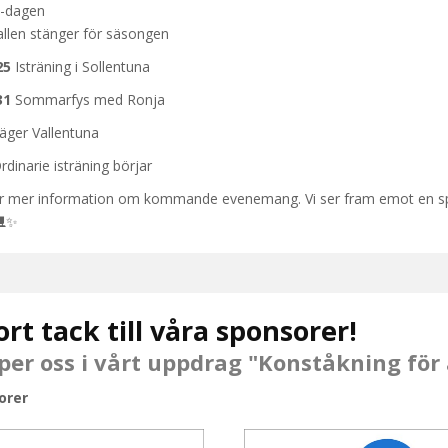
-dagen
llen stänger för säsongen
25
Isträning i Sollentuna
31
Sommarfys med Ronja
äger Vallentuna
dinarie isträning börjar
 för mer information om kommande evenemang. Vi ser fram emot en 
 ⛸✨
ort tack till våra sponsorer!
per oss i vårt uppdrag "Konståkning för 
orer