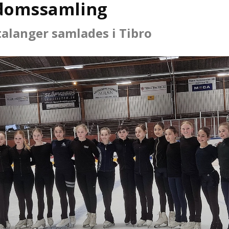
domssamling
alanger samlades i Tibro