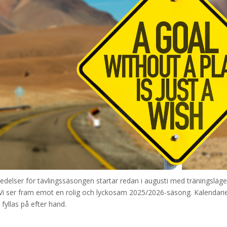
edelser för tävlingssäsongen startar redan i augusti med träningsläger
 Vi ser fram emot en rolig och lyckosam 2025/2026-säsong. Kalendari
fyllas på efter hand.