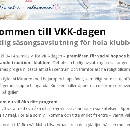
ommen till VKK-dagen
tlig säsongsavslutning för hela klub
kl. 9–14 samlas vi för VKK-dagen –
premiären för vad vi hoppas bl
nde tradition i klubben
. Det blir en härlig avslutning på säsongen 
nas program, testa att stå i centrum och framför allt ha roligt tills
 fyller vi läktaren med hejarop och applåder, samtidigt som vi utanfö
å gemenskap och laganda. Kiosken håller öppet och det kommer även
på grillen.
om du vill åka ditt program
 vill vara med och åka ditt program krävs anmälan via kallelsen i Spo
n 17 maj
. För alla som vill komma och titta är det fri entré – varmt v
emot att få fira vår klubb tillsammans och dela glädjen på isen med er 