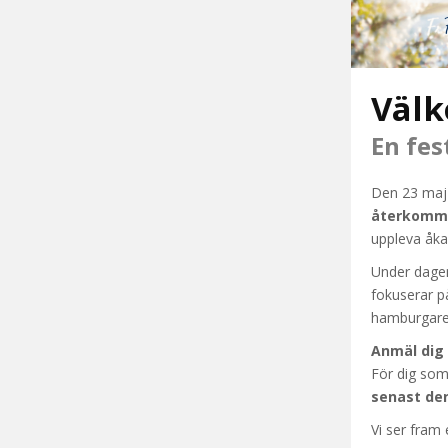
Välk
En fes
Den 23 maj 
återkomma
uppleva åkar
Under dagen
fokuserar p
hamburgare 
Anmäl dig 
För dig som
senast de
Vi ser fram 