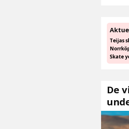
Aktue
Teijas 
Norrköp
Skate y
De v
unde