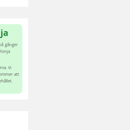
ja
vå gånger
 Ronja
rna. Vi
kommer att
hållet.