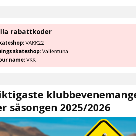
lla rabattkoder
skateshop
:
VAKK22
ings skateshop
:
Vallentuna
our name:
VKK
iktigaste klubbevenemang
r säsongen 2025/2026