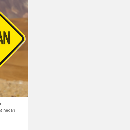
 i
et nedan