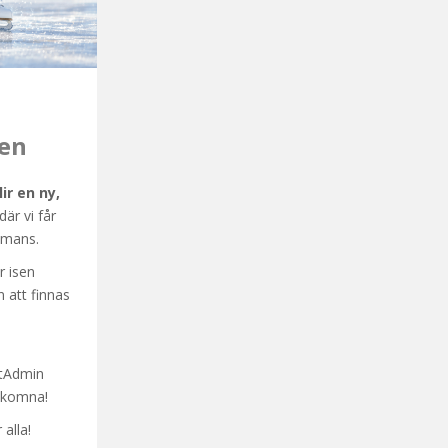
ben
ir en ny,
där vi får
ammans.
r isen
 att finnas
rtAdmin
älkomna!
alla!