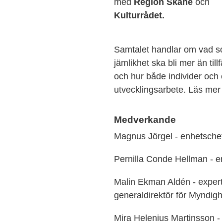
med
Region Skåne
och
Kulturrådet.
Samtalet handlar om vad so
jämlikhet ska bli mer än til
och hur både individer och o
utvecklingsarbete. Läs m
Medverkande
Magnus Jörgel - enhetsche
Pernilla Conde Hellman - e
Malin Ekman Aldén - expert 
generaldirektör för Myndigh
Mira Helenius Martinsson -