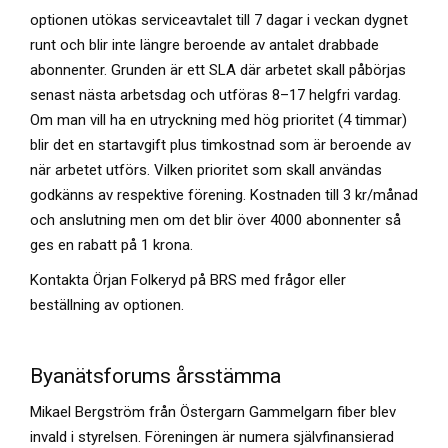
optionen utökas serviceavtalet till 7 dagar i veckan dygnet
runt och blir inte längre beroende av antalet drabbade
abonnenter. Grunden är ett SLA där arbetet skall påbörjas
senast nästa arbetsdag och utföras 8–17 helgfri vardag.
Om man vill ha en utryckning med hög prioritet (4 timmar)
blir det en startavgift plus timkostnad som är beroende av
när arbetet utförs. Vilken prioritet som skall användas
godkänns av respektive förening. Kostnaden till 3 kr/månad
och anslutning men om det blir över 4000 abonnenter så
ges en rabatt på 1 krona.
Kontakta Örjan Folkeryd på BRS med frågor eller
beställning av optionen.
Byanätsforums årsstämma
Mikael Bergström från Östergarn Gammelgarn fiber blev
invald i styrelsen. Föreningen är numera självfinansierad