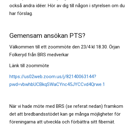
också andra idéer. Hör av dig till någon i styrelsen om du
har förslag.
Gemensam ansökan PTS?
Välkommen till ett zoommöte den 23/4 kl 18.30. Örjan
Folkeryd från BRS medverkar
Länk till zoommöte
https://us02web.zoom.us/j/82140063144?
pwd=vbwhbUCBkqSWaCYnc45JYCCvd4Qrwe.1
När vi hade möte med BRS (se referat nedan) framkom
det att bredbandsstödet kan ge många möjligheter för
föreningarna att utveckla och förbättra sitt fibernät.