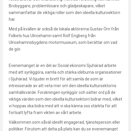
Brobyggare, problemlösare och glädjeskapare, vilket
sammanfattar de viktiga roller som den ideella kultursektorn
har.
Med på kvällen är också de lokala aktörerna Gustav Örn från
Folkets hus Ulricehamn samt Rolf Engberg från
Ulricehamnsbygdens motormuseum, som berättar om vad
de gör.
Evenemanget är en del av Social ekonomi Sjuhärad arbete
med att synliggöra, samla och stärka idéburna organisationer
i Sjuhärad. Vi bjuder in brett för att samla de som är
intresserade av att veta mer om den ideella kultursektorns
samhällsvärde. Forskningen synliggör och sätter ord på de
viktiga värden som den ideella kultursektorn bidrar med, vilket
vi hoppas ska bidra med att vi ska känna oss stärkta för att
fortsatt lyfta fram vikten av vårt arbete.
Välkommen som såväl ideellt engagerad, tjänsteperson eller
politiker. Förutom att delta på plats kan du se evenemanget