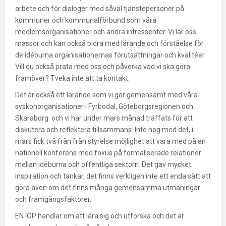
arbete och för dialoger med såväl tjänstepersoner på
kommuner och kommunalförbund som våra
medlemsorganisationer och andra intressenter. Vi lär oss
massor och kan också bidra med lärande och förståelse för
de idéburna organisationernas förutsättningar och kvalitéer.
Vill du också prata med oss och påverka vad vi ska göra
framöver? Tveka inte att ta kontakt.
Det är också ett lärande som vi gör gemensamt med våra
syskonorganisationer i Fyrbodal, Göteborgsregionen och
Skaraborg och vi har under mars månad träffats för att
diskutera och reflektera tillsammans. Inte nog med det, i
mars fick två från från styrelse möjlighet att vara med på en
nationell konferens med fokus på formaliserade relationer
mellan idéburna och offentliga sektorn. Det gav mycket
inspiration och tankar, det finns verkligen inte ett enda sätt att
göra även om det finns många gemensamma utmaningar
och framgångsfaktorer.
EN IOP handlar om att lära sig och utforska och det är