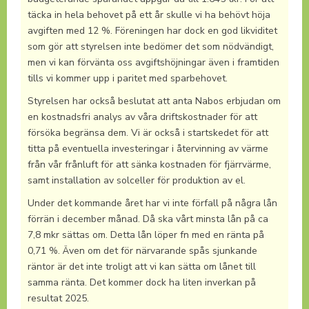
täcka in hela behovet på ett år skulle vi ha behövt höja
avgiften med 12 %. Föreningen har dock en god likviditet
som gör att styrelsen inte bedömer det som nödvändigt,
men vi kan förvänta oss avgiftshöjningar även i framtiden
tills vi kommer upp i paritet med sparbehovet.
Styrelsen har också beslutat att anta Nabos erbjudan om
en kostnadsfri analys av våra driftskostnader för att
försöka begränsa dem. Vi är också i startskedet för att
titta på eventuella investeringar i återvinning av värme
från vår frånluft för att sänka kostnaden för fjärrvärme,
samt installation av solceller för produktion av el.
Under det kommande året har vi inte förfall på några lån
förrän i december månad. Då ska vårt minsta lån på ca
7,8 mkr sättas om. Detta lån löper fn med en ränta på
0,71 %. Även om det för närvarande spås sjunkande
räntor är det inte troligt att vi kan sätta om lånet till
samma ränta. Det kommer dock ha liten inverkan på
resultat 2025.