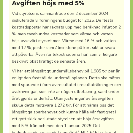
Avgiften höjs med 5%
Vid styrelsens sammanträde den 2 december 2024
diskuterade vi föreningens budget för 2025. De flesta
kostnadsposter har räknats upp med beräknad inflation 2
%, men taxebundna kostnader som värme och vatten
höjs avsevärt mycket mer. Värme med 16 % och vatten
med 12 %, poster som åtminstone på kort sikt är svara
att påverka. Även räntekostnaderna har, som vi tidigare
beskrivit, ökat kraftigt de senaste åren.
Vi har ett långsiktigt underhållsbehov på 1.985 tkr per år
enligt den fastställda underhållsplanen. Detta ska mötas
med sparande i form av resultatet i resultaträkningen och
avskrivningar, som inte är någon utbetalning, samt under
året gjorda underhåll. Utan justeringar av årsavgiften
skulle detta motsvara 1.272 tkr. För att närma oss det
långsiktiga sparbehovet och kunna hålla vår fastighet i
ett gott skick beslutade styrelsen att höja årsavgiften
med 5 % från och med den 1 januari 2025. Det
budgeterande sparandet uppgår då till 1.645 tkr. För att