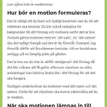
som själva inte är medlemmar.
Hur bör en motion formuleras?
Det är viktigt att du klart och tydligt beskriver vad du vill att
stämman ska besluta. Du bör också redogöra för
bakgrunden till ditt förslag och motivera varför det är bra.
Avsluta gärna motionen med en ”att-sats”. Av ”att-satsen”
ska det tydligt framgå vad det är du föreslår. Exempel: Jag
föreslår därför att årsstämman beslutar: Att en boulebana
anläggs på en lämplig plats på gården.
Det är bra om du inte är alltför detaljerad i ditt förslag då
det blir svårare att få gehör eftersom styrelsen av olika
anledningar kan behöva ändra lite i ditt förslag för att det
ska fungera.
Slutligen undertecknar du motionen med ditt namn och din
adress. Detta för att styrelsen ska kunna säkerställa att du
är medlem.
När ska motionen lämnas in till