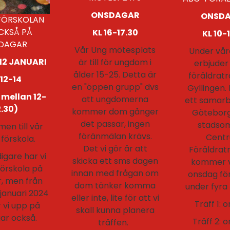
ONSDAGAR
ONSD
FÖRSKOLAN
CKSÅ PÅ
KL 16-17.30
KL 10-
DAGAR
Vår Ung mötesplats
Under vår
12 JANUARI
är till för ungdom i
erbjuder
ålder 15-25. Detta är
föräldratr
 12-14
en "öppen grupp" dvs
Gyllingen.
 mellan 12-
att ungdomerna
ett samar
2.30)
kommer dom gånger
Göteborg
det passar, ingen
stadso
en till vår
föränmälan krävs.
Centr
förskola.
Det vi gör är att
Föräldrat
igare har vi
skicka ett sms dagen
kommer v
örskola på
innan med frågan om
onsdag fö
r, men från
dom tänker komma
under fyra t
januari 2024
eller inte, lite för att vi
Träff 1: 
 vi upp på
skall kunna planera
ar också.
Träff 2: 
träffen.