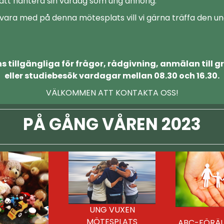
att hantera sin vardag som ung anhörig.
 vara med på denna mötesplats vill vi gärna träffa den u
ns tillgängliga för frågor, rådgivning, anmälan till 
eller studiebesök vardagar mellan 08.30 och 16.30.
VÄLKOMMEN ATT KONTAKTA OSS!
PÅ GÅNG VÅREN 2023
UNG VUXEN
MÖTESPLATS
ABC-FÖRÄ