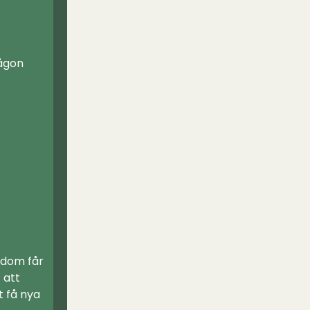
någon
 dom får
 att
t få nya