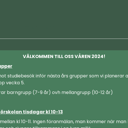
enkroken.se/gyllingen
VÄLKOMMEN TILL OSS VÅREN 2024!
upper
mot studiebesök inför nästa års grupper som vi planerar a
upp vecka 5.
rar barngrupp (7-9 år) ovh mellangrupp (10-12 år)
örskolan tisdagar kl 10-13
mellan kl 10-11. Ingen föranmälan, man kommer när man k