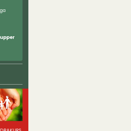
nga
grupper
LDRAKURS