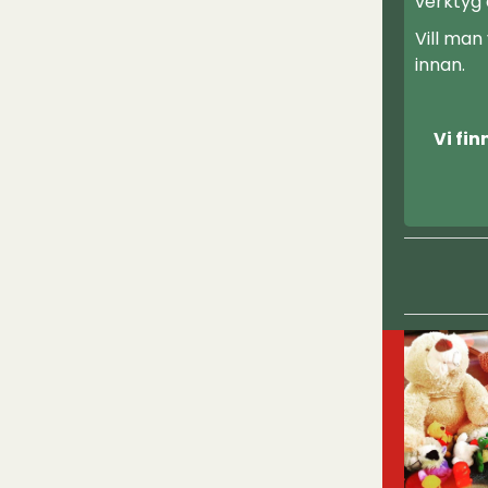
verktyg 
Vill man
innan.
Vi fin