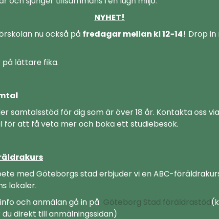
kar och sjunger tillsammans i en lugn miljö.
NYHET!
örskolan nu också på
fredagar mellan kl 12-14!
Drop in
r på lättare fika.
mtal
der samtalsstöd för dig som är över 18 år. Kontakta oss vi
il för att få veta mer och boka ett studiebesök.
räldrakurs
ete med Göteborgs stad erbjuder vi en ABC-föräldrakurs
ns lokaler.
 info och anmälan gå in på
Göteborg Stad föräldrastöd
(k
u direkt till anmälningssidan)