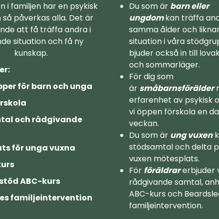
i familjen har en psykisk
Du som är
barn eller
så påverkas alla. Det är
ungdom
kan träffa and
nde att få träffa andra i
samma ålder och likna
nde situation och få ny
situation i våra stödgru
kunskap.
bjuder också in till lova
och sommarläger.
er:
För dig som
per för barn och unga
är
småbarnsförälder
erfarenhet av psykisk 
rskola
vi öppen förskola en da
tal och rådgivande
veckan.
Du som är
ung vuxen
k
stödsamtal och delta p
ts för unga vuxna
vuxen mötesplats.
kurs
För
föräldrar
erbjuder 
stöd ABC-kurs
rådgivande samtal, anh
ABC-kurs och Beardsle
es familjeintervention
familjeintervention.