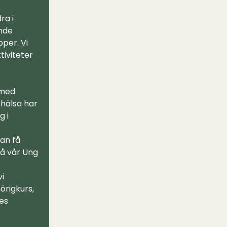
ra i
nde
pper. Vi
ktiviteter
med
ohälsa har
g i
an få
å vår Ung
vi
örigkurs,
es