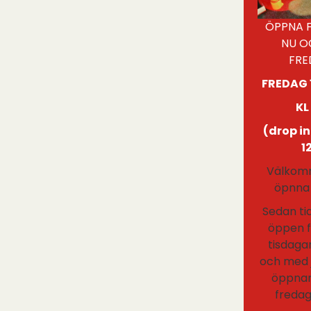
ÖPPNA 
NU O
FRE
FREDAG 
KL
(drop in
1
Välkomm
öpnna 
Sedan tid
öppen f
tisdaga
och med 
öppnar
fredag