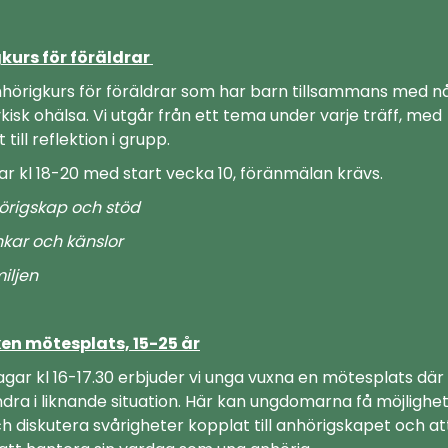
kurs för föräldrar
nhörigkurs för föräldrar som har barn tillsammans med 
isk ohälsa. Vi utgår från ett tema under varje träff, med
 till reflektion i grupp.
r kl 18-20 med start vecka 10, föränmälan krävs.
örigskap och stöd
kar och känslor
iljen
en mötesplats, 15-25 år
gar kl 16-17.30 erbjuder vi unga vuxna en mötesplats där
ndra i liknande situation. Här kan ungdomarna få möjlighet
h diskutera svårigheter kopplat till anhörigskapet och at