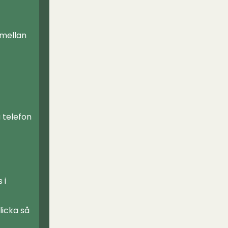
 mellan
a telefon
 i
licka så