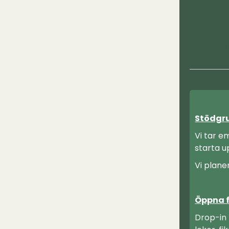
www.gyll
Stödgr
Vi tar e
starta 
Vi plane
Öppna f
Drop-in 