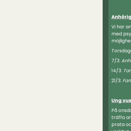
Anhörig
Vi har a
med psyk
möjlighet
Torsdaga
7/3:
Anh
14/3:
Tan
21/3:
Fam
Ung vux
På onsda
träffa a
prata oc