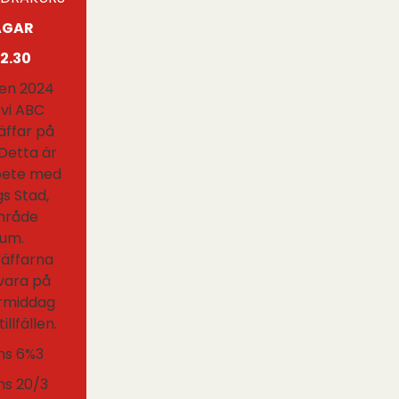
AGAR
12.30
en 2024
 vi ABC
äffar på
 Detta är
bete med
s Stad,
mråde
um.
räffarna
ara på
rmiddag
illfällen.
ons 6%3
ons 20/3