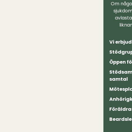
Om någon 
sjukdom 
avlasta
likna
Vi erbjud
Stödgrup
Öppen fö
Stödsam
samtal
Mötespla
Anhörig
Föräldra
Beardsle