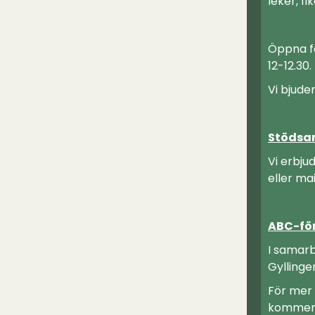
leker, fi
Öppna f
12-12.30.
Vi bjude
Stödsa
Vi erbju
eller ma
ABC-fö
I samarb
Gyllinge
För mer
kommer d