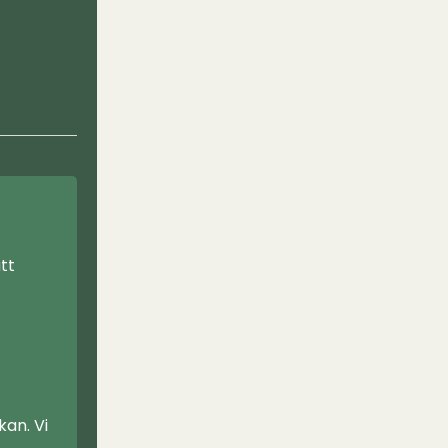
tt
an. Vi