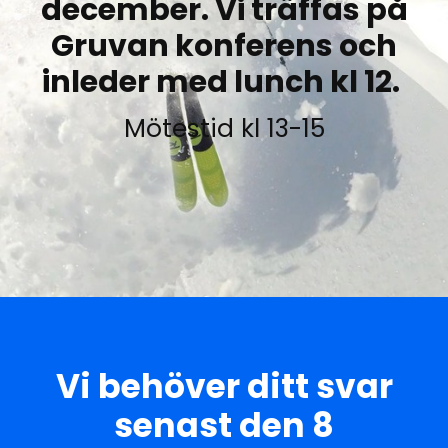
december. Vi träffas på
Gruvan konferens och
inleder med lunch kl 12.
Mötestid kl 13-15
Vi behöver ditt svar
senast den 8