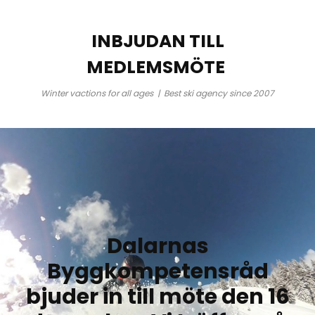
INBJUDAN TILL
MEDLEMSMÖTE
Winter vactions for all ages | Best ski agency since 2007
Dalarnas
Byggkompetensråd
bjuder in till möte den 16